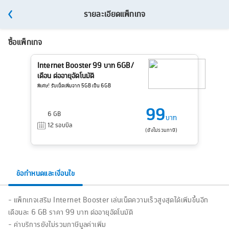
รายละเอียดแพ็กเกจ
ซื้อแพ็กเกจ
Internet Booster 99 บาท 6GB/
เดือน ต่ออายุอัตโนมัติ
พิเศษ! รับเน็ตเพิ่มจาก 5GB เป็น 6GB
99
6 GB
บาท
12 รอบบิล
(ยังไม่รวมภาษี)
ข้อกำหนดและเงื่อนไข
- แพ็กเกจเสริม Internet Booster เล่นเน็ตความเร็วสูงสุดได้เพิ่มขึ้นอีก
เดือนละ 6 GB ราคา 99 บาท ต่ออายุอัตโนมัติ
- ค่าบริการยังไม่รวมภาษีมูลค่าเพิ่ม