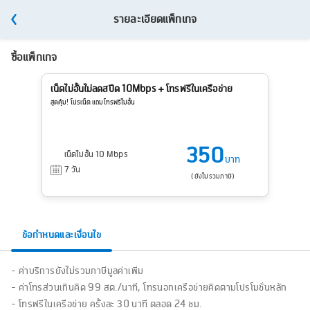
รายละเอียดแพ็กเกจ
ซื้อแพ็กเกจ
เน็ตไม่อั้นไม่ลดสปีด 10Mbps + โทรฟรีในเครือข่าย
สุดคุ้ม! โปรเน็ต แถมโทรฟรีไม่อั้น
350
เน็ตไม่อั้น 10 Mbps
บาท
7 วัน
(ยังไม่รวมภาษี)
ข้อกำหนดและเงื่อนไข
- ค่าบริการยังไม่รวมภาษีมูลค่าเพิ่ม
- ค่าโทรส่วนเกินคิด 99 สต./นาที, โทรนอกเครือข่ายคิดตามโปรโมชั่นหลัก
- โทรฟรีในเครือข่าย ครั้งละ 30 นาที ตลอด 24 ชม.